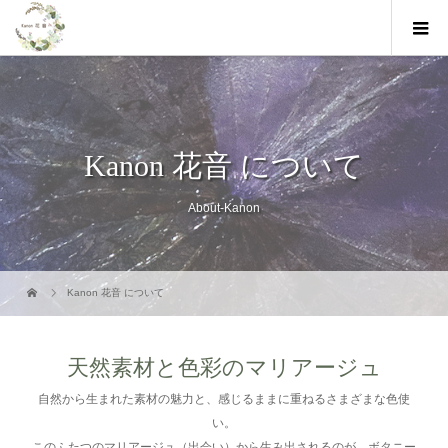
Kanon 花音 について
About-Kanon
Kanon 花音 について
天然素材と色彩のマリアージュ
自然から生まれた素材の魅力と、感じるままに重ねるさまざまな色使
い。
このふたつのマリアージュ（出会い）から生み出されるのが、ボタニー