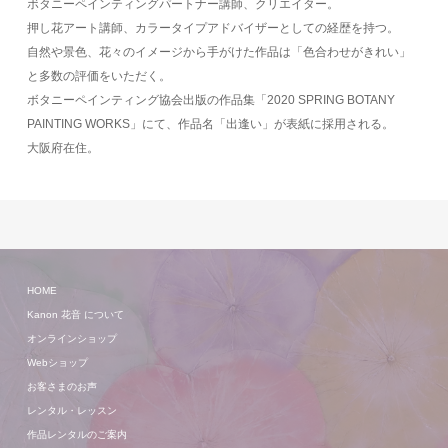
ボタニーペインティングパートナー講師、クリエイター。
押し花アート講師、カラータイプアドバイザーとしての経歴を持つ。
自然や景色、花々のイメージから手がけた作品は「色合わせがきれい」
と多数の評価をいただく。
ボタニーペインティング協会出版の作品集「2020 SPRING BOTANY
PAINTING WORKS」にて、作品名「出逢い」が表紙に採用される。
大阪府在住。
HOME
Kanon 花音 について
オンラインショップ
Webショップ
お客さまのお声
レンタル・レッスン
作品レンタルのご案内