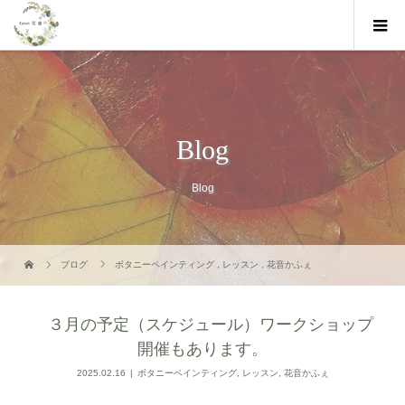
Blog
Blog
ブログ
ボタニーペインティング
,
レッスン
,
花音かふぇ
３月の予定（スケジュール）ワークショップ
開催もあります。
2025.02.16
ボタニーペインティング
,
レッスン
,
花音かふぇ