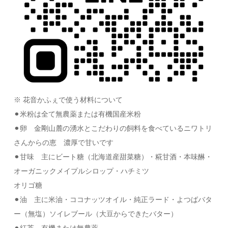
※ 花音かふぇで使う材料について
⚫︎米粉は全て無農薬または有機国産米粉
⚫︎卵 金剛山麓の湧水とこだわりの飼料を食べているニワトリ
さんからの恵 濃厚で甘いです
⚫︎甘味 主にビート糖（北海道産甜菜糖）・糀甘酒・本味醂・
オーガニックメイプルシロップ・ハチミツ
オリゴ糖
⚫︎油 主に米油・ココナッツオイル・純正ラード・よつばバタ
ー（無塩）ソイレブール（大豆からできたバター）
⚫︎紅茶 有機または無農薬