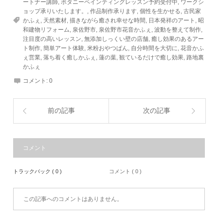
ートナー講師
,
ボタニーペインティングレッスン予約受付中
,
ワークシ
ョップ承りいたします。
,
作品制作承ります
,
個性を生かせる
,
古民家
かふぇ
,
天然素材
,
描きながら癒され幸せな時間
,
日本発祥のアート
,
昭
和建物リフォーム
,
泉佐野市
,
泉佐野市花音かふぇ
,
波動を整えて制作
,
注目度の高いレッスン
,
無添加しっくい壁の店舗
,
癒し効果のあるアー
ト制作
,
簡単アート体験
,
米粉おやつぱん
,
自分時間を大切に
,
花音かふ
ぇ営業
,
落ち着く癒しかふぇ
,
蓮の葉
,
観ているだけで癒し効果
,
路地裏
かふぇ
コメント:
0
前の記事
次の記事
コメント
トラックバック ( 0 )
コメント ( 0 )
この記事へのコメントはありません。