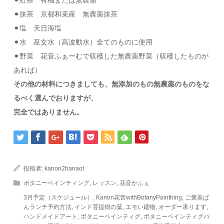
⚫︎抹茶 京都和束産 無農薬抹茶
⚫︎塩 天日海塩
⚫︎水 巫女水（高波動水）全てのものに使用
⚫︎野菜 花音ふぁーむで収穫した無農薬野菜（収穫したものが
あれば）
その他の材料につきましても、無添加のもの無農薬のものをな
るべく選んでおりますが、
完全ではありません。
投稿者:
kanon2hanaot
ボタニーペインティング
,
レッスン
,
花音かふぇ
3月予定（スケジュール）
,
Kanon花音withBotanyPainthing
,
ご褒美ぱ
んランチ予約方法
,
インド菩提樹の葉
,
エモい建物
,
オーダー承ります
,
ハンドメイドアート
,
ボタニーペインティグ
,
ボタニーペインティグパ